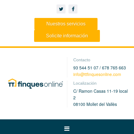
Nuestros servicios
Solicite información
Contacto
93 544 51 07 / 678 765 663
info@ttfinquesonline.com
Localización
C/ Ramon Casas 11-19 local
2
08100 Mollet del Vallès
Toggle